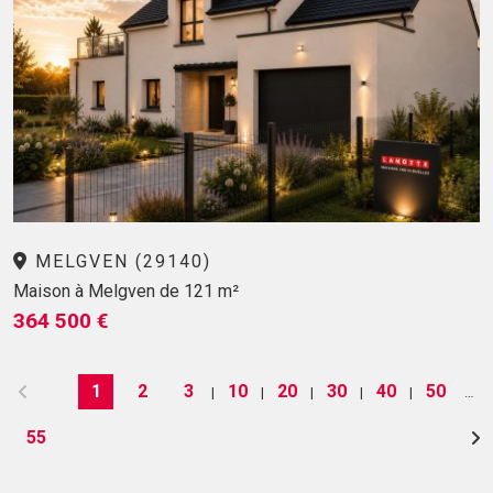
MELGVEN (29140)
Maison à Melgven de 121 m²
364 500 €
1
2
3
10
20
30
40
50
|
|
|
|
|
…
55