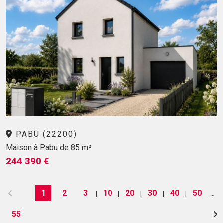
PABU (22200)
Maison à Pabu de 85 m²
244 390 €
1
2
3
10
20
30
40
50
|
|
|
|
|
…
55