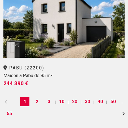
PABU (22200)
Maison à Pabu de 85 m²
244 390 €
1
2
3
10
20
30
40
50
|
|
|
|
|
…
55