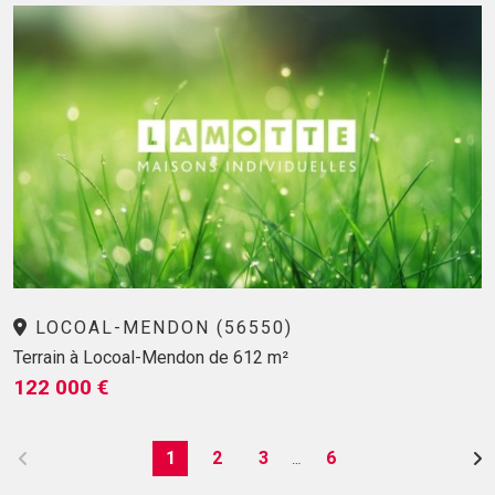
LOCOAL-MENDON (56550)
Terrain à Locoal-Mendon de 612 m²
122 000 €
1
2
3
6
…