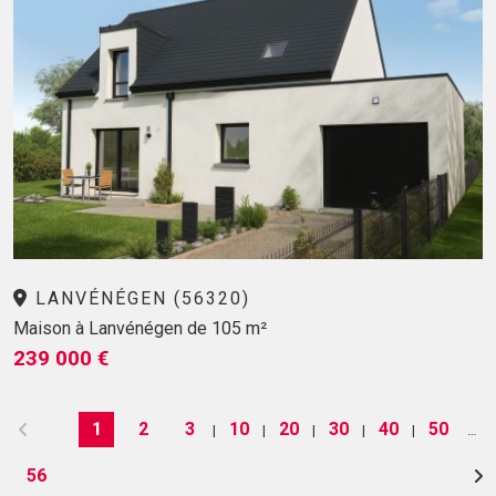
LANVÉNÉGEN (56320)
Maison à Lanvénégen de 105 m²
239 000 €
1
2
3
10
20
30
40
50
|
|
|
|
|
…
56