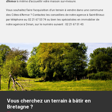
d’Armor
à même d’accueillir votre maison sur-mesure.
Vous souhaitez faire l’acquisition d’un terrain à vendre dans une commune
des Côtes-d’Armor ? Contactez les conseillers de notre agence à Saint-Brieuc
par téléphone au 02 21 67 53 74 ou bien les spécialistes en immobilier de
notre agence à Dinan, sur le numéro suivant : 02 21 67 51 43.
Vous cherchez un terrain à bâtir en
Bretagne ?