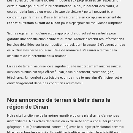
Les règles d’urbanisme locales imposent aux propriétaires de respecter un
certain cadre pour leur future construction. Ainsi, la hauteur des murs, la
couleur de la façade ou encore le type de clôture / portail peuvent être
contraints par la mairie. Des éléments à prendre en compte au moment de
l’
achat du terrain autour de Dinan
pour s’épargner de mauvaises surprises.
Sachez également qu’une étude approfondie du sol est essentielle pour
garantir une construction solide et durable. Tâchez d’obtenir les informations
les plus détaillées sur la composition du sol, dont la capacité d’absorption des
eaux pluviales par le sous-sol. Cela de manière à s’assurer à terme de la
stabilité et de la pérennité de la maison.
En cas de terrain viabilisé, cela signifie que le raccordement aux réseaux et
services publics est déjà effectif : eau, assainissement, électricité, gaz,
téléphone… Un confort appréciable et un gain de temps afin d’anticiper votre
emménagement dans des conditions optimales !
Nos annonces de terrain à bâtir dans la
région de Dinan
Notre site fonctionne de la même manière qu’une plateforme d’annonces
immobilières. Nos offres de terrain en exclusivité sont à consulter par zone
géographique (département, commune) avec le budget prévisionnel comme
filtre de recherche avancée. Un outil particulièrement simple et intuitif pour