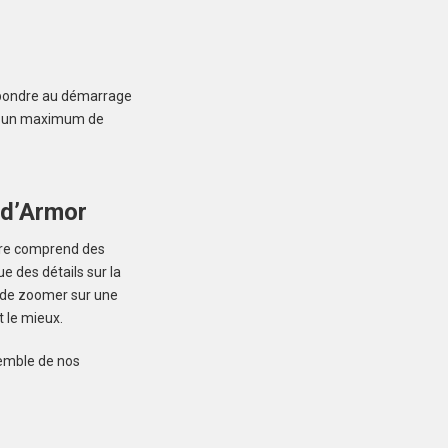
CHÂTELAUDREN
(22170)
Terrain à Châtelaudren
de 310 m²
épondre au démarrage
33 000 €
er un maximum de
-d’Armor
fre comprend des
CORLAY (22320)
ue des détails sur la
Terrain à Corlay de
é de zoomer sur une
989 m²
t le mieux.
19 950 €
semble de nos