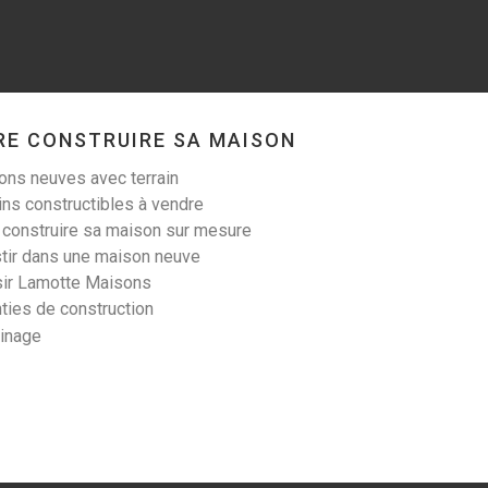
PLOUÉZEC (22470)
RE CONSTRUIRE SA MAISON
Terrain à Plouézec de
ns neuves avec terrain
450 m²
ins constructibles à vendre
80 000 €
 construire sa maison sur mesure
tir dans une maison neuve
sir Lamotte Maisons
ties de construction
ainage
POMMERIT-LE-VICOMTE
(22200)
Terrain à Pommerit-le-
Vicomte de 380 m²