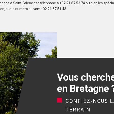
agence à Saint-Brieuc par téléphone au 02 21 67 53 74 ou bien les spécia
an, sur le numéro suivant : 02 21 67 51 43.
Vous cherchez
en Bretagne 
CONFIEZ-NOUS L
TERRAIN