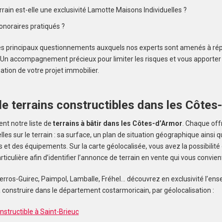
rain est-elle une exclusivité Lamotte Maisons Individuelles ?
onoraires pratiqués ?
es principaux questionnements auxquels nos experts sont amenés à r
n. Un accompagnement précieux pour limiter les risques et vous apport
sation de votre projet immobilier.
e terrains constructibles dans les Côtes
nt notre liste de
terrains à bâtir dans les Côtes-d’Armor
. Chaque of
les sur le terrain : sa surface, un plan de situation géographique ainsi q
s et des équipements. Sur la carte géolocalisée, vous avez la possibilit
culière afin d’identifier l’annonce de terrain en vente qui vous convien
 Perros-Guirec, Paimpol, Lamballe, Fréhel… découvrez en exclusivité l’en
 construire dans le département costarmoricain, par géolocalisation :
nstructible à Saint-Brieuc