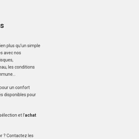
GRÂCES (22200)
ns
Terrain à Grâces de
383 m²
29 500 €
ien plus qu’un simple
dés avec nos
risques,
au, les conditions
commune…
 pour un confort
LANDÉHEN (22400)
s disponibles pour
Terrain à Landéhen de
383 m²
lection et l’
achat
39 950 €
r ? Contactez les