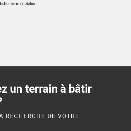
listes en immobilier
LE MERZER (22200)
Terrain à Le Merzer de
741 m²
57 000 €
 un terrain à bâtir
PLOUAGAT (22170)
?
Terrain à Plouagat de
405 m²
A RECHERCHE DE VOTRE
44 500 €