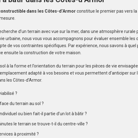
 constructible dans les Côtes-d’Armor
constitue le premier pas vers la 
-mesure.
alerte et
echerche d’un terrain avec vue sur la mer, dans une atmosphère rurale p
a vie urbaine, nous vous vous accompagnons pour évaluer ensemble les op
te de vos contraintes spécifiques. Par expérience, nous savons à quel p
nce ensuite la construction de votre maison.
sol à la forme et l’orientation du terrain pour les pièces de vie envisagée
 emplacement adapté à vos besoins et vous permettent d’anticiper sur l
ans les Côtes-d’Armor.
viabilisé ?
face du terrain au sol ?
individuel ou bien fait-il partie d’un lot à bâtir ?
utes le terrain se trouve-t-il du centre-ville ?
ervices à proximité ?