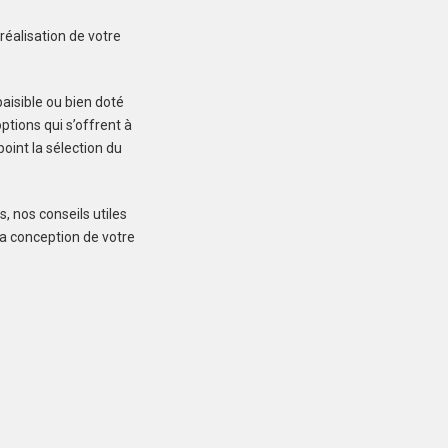
Créez une
réalisation de votre
 ne manquez aucun bien correspondant à votre
aisible ou bien doté
recherche
tions qui s’offrent à
oint la sélection du
s, nos conseils utiles
BOBITAL (22100)
a conception de votre
Terrain à Bobital de
280 m²
44 200 €