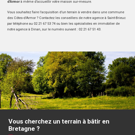
d’Armor
à même d’accueillir votre maison sur-mesure.
Vous souhaitez faire l’acquisition d’un terrain à vendre dans une commune
des Côtes-d’Armor ? Contactez les conseillers de notre agence à Saint-Brieuc
par téléphone au 02 21 67 53 74 ou bien les spécialistes en immobilier de
notre agence à Dinan, sur le numéro suivant : 02 21 67 51 43.
Vous cherchez un terrain à bâtir en
Bretagne ?