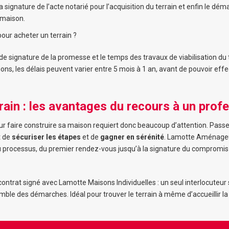
a signature de l’acte notarié pour l’acquisition du terrain et enfin le dém
 maison.
pour acheter un terrain ?
de signature de la promesse et le temps des travaux de viabilisation du t
tions, les délais peuvent varier entre 5 mois à 1 an, avant de pouvoir ef
rain : les avantages du recours à un prof
ur faire construire sa maison requiert donc beaucoup d’attention. Passe
t de
sécuriser les étapes
et de
gagner en sérénité
. Lamotte Aménage
du processus, du premier rendez-vous jusqu’à la signature du compromis
ontrat signé avec Lamotte Maisons Individuelles : un seul interlocuteur s
mble des démarches. Idéal pour trouver le terrain à même d’accueillir l