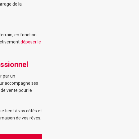
arrage de la
errain, en fonction
fectivement
déposer le
essionnel
r par un
ur accompagne ses
 de vente pour le
e tient à vos côtés et
a maison de vos rêves.