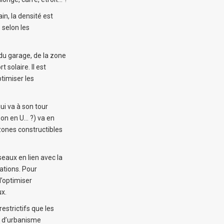
in, la densité est
 selon les
 du garage, de la zone
 solaire. Il est
ptimiser les
qui va à son tour
on en U… ?) va en
zones constructibles
éseaux en lien avec la
dations. Pour
d’optimiser
ux.
strictifs que les
l d’urbanisme