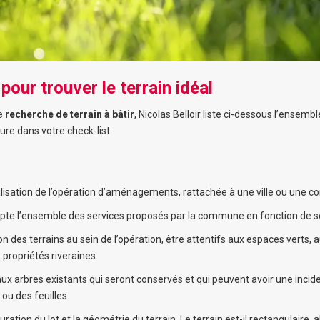
pour trouver le terrain idéal
re
recherche de terrain à bâtir
, Nicolas Belloir liste ci-dessous l’ensemb
lure dans votre check-list.
alisation de l’opération d’aménagements, rattachée à une ville ou une
te l’ensemble des services proposés par la commune en fonction de s
tion des terrains au sein de l’opération, être attentifs aux espaces vert
 propriétés riveraines.
aux arbres existants qui seront conservés et qui peuvent avoir une inci
ou des feuilles.
uration du lot et la géométrie du terrain. Le terrain est-il rectangulaire, a