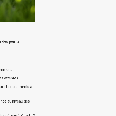
le des
points
 commune.
es attentes.
s, aux cheminements à
dence au niveau des
llongé, carré, étroit… ?