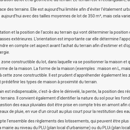
ce des terrains. Elle est aujourd’hui limitée afin d’éviter l’étalement urba
aujourd’hui avec des tailles moyennes de lot de 350 m², mais cela varie
tation et la position de l’accès au terrain qui vont déterminer la position
rasses extérieures. L’orientation est importante car elle détermine l’apport
ndre en compte cet aspect avant l’achat du terrain afin d’estimer et d’o
ergie.
la zone constructible du lot, dans laquelle va se positionner la maison et 
orme de la maison. La forme de la maison (exemples : maison en L, mais
à cette zone constructible. Il est prudent d’appréhender également les 
t prédéfinir les types de maison à proximité du terrain.
in est indispensable, c’est-à-dire le dénivelé, la pente, la position des r
 terrains. Il convient également d’identifier la nature du sol pour les fon
gestion des eaux pluviales doit être prise en compte très en amont afin 
s eaux de pluie, en vue d’un circuit au plus court pour la restitution des ea
te l’ensemble des règlements des lotissements, qui peuvent être plus re
 mairie au niveau du PLU (plan local d’urbanisme) ou du PLUi (plan loca