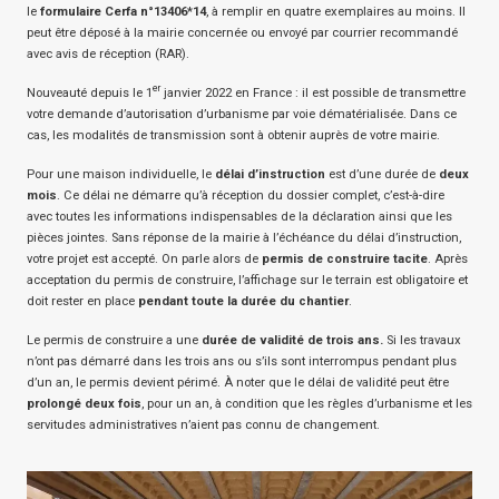
le
formulaire Cerfa n°13406*14
, à remplir en quatre exemplaires au moins. Il
peut être déposé à la mairie concernée ou envoyé par courrier recommandé
avec avis de réception (RAR).
er
Nouveauté depuis le 1
janvier 2022 en France : il est possible de transmettre
votre demande d’autorisation d’urbanisme par voie dématérialisée. Dans ce
cas, les modalités de transmission sont à obtenir auprès de votre mairie.
Pour une maison individuelle, le
délai d’instruction
est d’une durée de
deux
mois
. Ce délai ne démarre qu’à réception du dossier complet, c’est-à-dire
avec toutes les informations indispensables de la déclaration ainsi que les
pièces jointes. Sans réponse de la mairie à l’échéance du délai d’instruction,
votre projet est accepté. On parle alors de
permis de construire tacite
. Après
acceptation du permis de construire, l’affichage sur le terrain est obligatoire et
doit rester en place
pendant toute la durée du chantier
.
Le permis de construire a une
durée de validité de trois ans.
Si les travaux
n’ont pas démarré dans les trois ans ou s’ils sont interrompus pendant plus
d’un an, le permis devient périmé. À noter que le délai de validité peut être
prolongé deux fois
, pour un an, à condition que les règles d’urbanisme et les
servitudes administratives n’aient pas connu de changement.