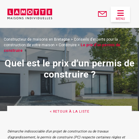
MENU
Constructeur de maisons en Bretagne
>
Conseils d’experts pour la
construction de votre maison
>
Construire
>
Le prix d'un permis de
construire
Quel est le prix d’un permis de
construire ?
< RETOUR À LA LISTE
Démarche indissociable d’un projet de construction ou de travaux
d’agrandissement, le permis de construire (PC) respecte certaines règles et