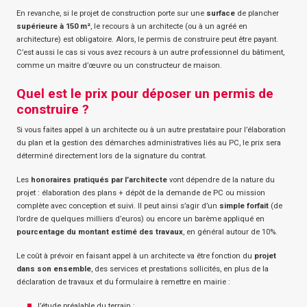
En revanche, si le projet de construction porte sur une
surface
de plancher
supérieure à 150 m²
, le recours à un architecte (ou à un agréé en
architecture) est obligatoire. Alors, le permis de construire peut être payant.
C’est aussi le cas si vous avez recours à un autre professionnel du bâtiment,
comme un maitre d’œuvre ou un constructeur de maison.
Quel est le prix pour déposer un permis de
construire ?
Si vous faites appel à un architecte ou à un autre prestataire pour l’élaboration
du plan et la gestion des démarches administratives liés au PC, le prix sera
déterminé directement lors de la signature du contrat.
Les
honoraires pratiqués par l’architecte
vont dépendre de la nature du
projet : élaboration des plans + dépôt de la demande de PC ou mission
complète avec conception et suivi. Il peut ainsi s’agir d’un
simple forfait
(de
l’ordre de quelques milliers d’euros) ou encore un barème appliqué en
pourcentage du montant estimé des travaux
, en général autour de 10%.
Le coût à prévoir en faisant appel à un architecte va être fonction du
projet
dans son ensemble
, des services et prestations sollicités, en plus de la
déclaration de travaux et du formulaire à remettre en mairie :
l’étude préalable du terrain ;