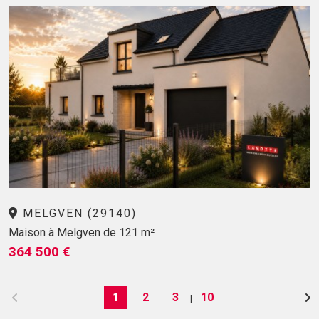
MELGVEN (29140)
Maison à Melgven de 121 m²
364 500 €
1
2
3
10
|