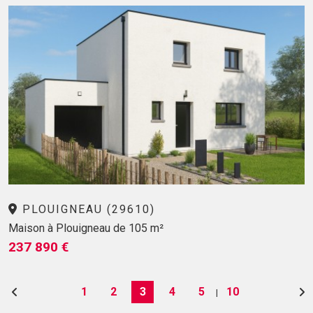
PLOUIGNEAU (29610)
Maison à Plouigneau de 105 m²
237 890 €
1
2
3
4
5
10
|