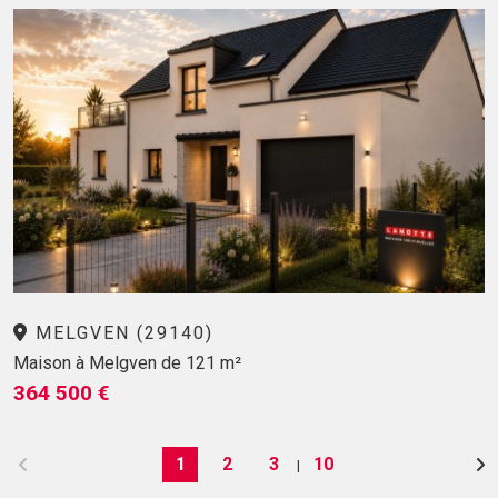
MELGVEN (29140)
Maison à Melgven de 121 m²
364 500 €
1
2
3
10
|