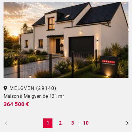
MELGVEN (29140)
Maison à Melgven de 121 m²
364 500 €
1
2
3
10
|