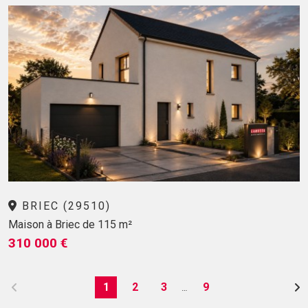
BRIEC (29510)
Maison à Briec de 115 m²
310 000 €
1
2
3
9
…