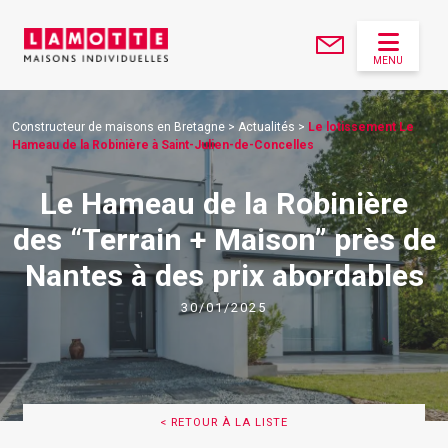
MENU
Constructeur de maisons en Bretagne
>
Actualités
>
Le lotissement Le
Hameau de la Robinière à Saint-Julien-de-Concelles
Le Hameau de la Robinière
des “Terrain + Maison” près de
Nantes à des prix abordables
30/01/2025
< RETOUR À LA LISTE