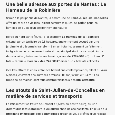
Une belle adresse aux portes de Nantes : Le
Hameau de la Robinière
Située à la périphérie de Nantes, la commune de
Saint-Julien-de-Concelles
offre un cadre de vie idéal, alliant sérénité et quiétude, parfait pour les
familles en quête d’un environnement naturel.
Bordé au nord par le fleuve, le lotissement
Le Hameau de la Robinière
s’étend sur un territoire de 2,3 hectares, anciennement occupé par une
jardinerie et désormais transformé en un futur lotissement parfaitement
intégré à son environnement naturel. Le principal atout de ce projet réside
dans la taille généreuse de ses terrains, allant
de 278 à 508 m²
, incluant
11
lots « terrain + maison » dès 247 000 €*
ainsi que 2 habitats collectifs.
Ces lots offrent le choix entre des habitations contemporaines, allant du 4 au
5 pièces, et offrant des surfaces diverses : 86 m², 92 m² et 104 m². Les
modèles de maison sont tous commercialisés à des
prix attractifs
.
Les atouts de Saint-Julien-de-Concelles en
matière de services et transports
Le lotissement se trouve seulement à 1,5 km du centre-bourg, où une
dynamique locale améliore la vie quotidienne de ses habitants. En plus de la
proximité immédiate des commodités
urbaines, vous profitez d’un réseau