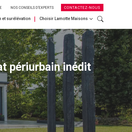
CONTACTEZ-NOUS
E
NOS CONSEILS D’EXPERTS
 et surélévation
Choisir Lamotte Maisons
t périurbain inédit