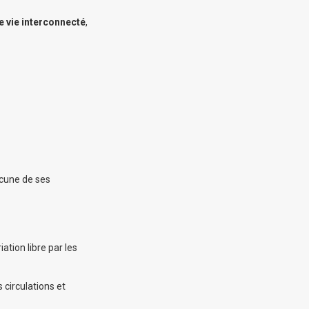
de vie interconnecté
,
cune de ses
ation libre par les
 circulations et