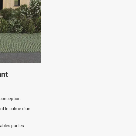
ant
 conception.
ant le calme d’un
ables par les