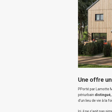
Une offre un
PPorté par Lamotte Ma
périurbain
distingué,
d’un lieu de vie à la fo
Ici, il ne s’agit pas 