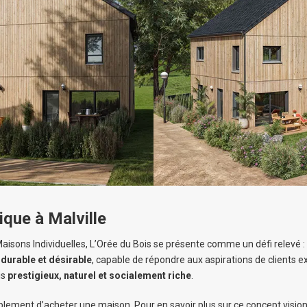
ique à Malville
isons Individuelles, L’Orée du Bois se présente comme un défi relevé :
 durable et désirable
, capable de répondre aux aspirations de clients 
is
prestigieux, naturel et socialement riche
.
simplement d’acheter une maison. Pour en savoir plus sur ce concept visio