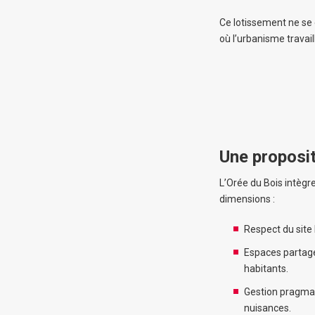
Ce lotissement ne se 
où l’urbanisme travai
Une proposit
L’Orée du Bois intèg
dimensions :
Respect du site
Espaces partagés
habitants.
Gestion pragmat
nuisances.