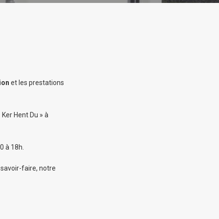
ion
et les prestations
 Ker Hent Du » à
0 à 18h.
savoir-faire, notre