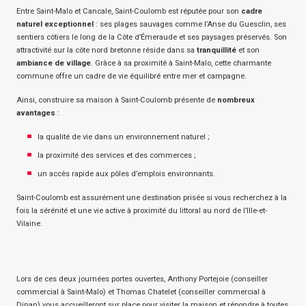
Entre Saint-Malo et Cancale, Saint-Coulomb est réputée pour son
cadre
naturel exceptionnel
: ses plages sauvages comme l’Anse du Guesclin, ses
sentiers côtiers le long de la Côte d’Émeraude et ses paysages préservés. Son
attractivité sur la côte nord bretonne réside dans sa
tranquillité
et son
ambiance de village
. Grâce à sa proximité à Saint-Malo, cette charmante
commune offre un cadre de vie équilibré entre mer et campagne.
Ainsi, construire sa maison à Saint-Coulomb présente de
nombreux
avantages
:
la qualité de vie dans un environnement naturel ;
la proximité des services et des commerces ;
un accès rapide aux pôles d’emplois environnants.
Saint-Coulomb est assurément une destination prisée si vous recherchez à la
fois la sérénité et une vie active à proximité du littoral au nord de l’Ille-et-
Vilaine.
Lors de ces deux journées portes ouvertes, Anthony Portejoie (conseiller
commercial à Saint-Malo) et Thomas Chatelet (conseiller commercial à
Dinan) vous accueilleront sur place pour visiter la maison et répondre à toutes