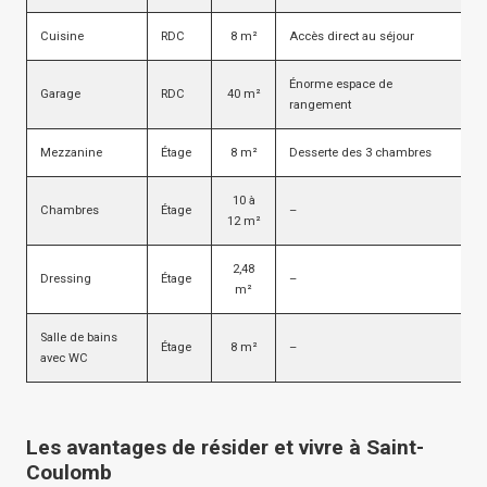
Cuisine
RDC
8 m²
Accès direct au séjour
Énorme espace de
Garage
RDC
40 m²
rangement
Mezzanine
Étage
8 m²
Desserte des 3 chambres
10 à
Chambres
Étage
–
12 m²
2,48
Dressing
Étage
–
m²
Salle de bains
Étage
8 m²
–
avec WC
Les avantages de résider et vivre à Saint-
Coulomb