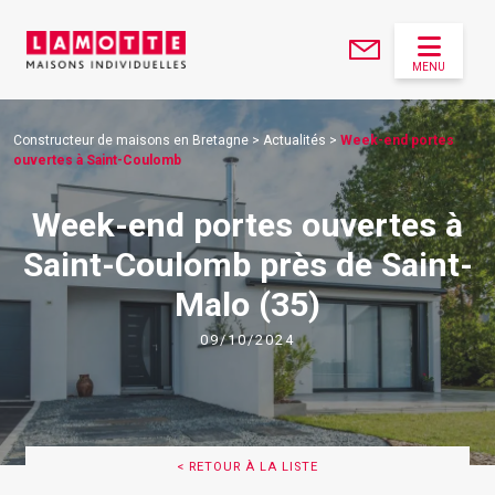
MENU
Constructeur de maisons en Bretagne
>
Actualités
>
Week-end portes
ouvertes à Saint-Coulomb
Week-end portes ouvertes à
Saint-Coulomb près de Saint-
Malo (35)
09/10/2024
< RETOUR À LA LISTE