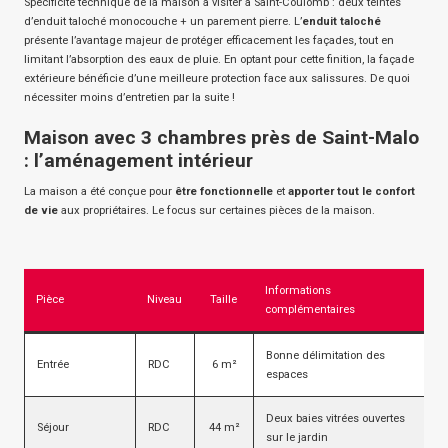
Spécificité technique de la maison à visiter à Saint-Coulomb : deux teintes
d’enduit taloché monocouche + un parement pierre. L’
enduit taloché
présente l’avantage majeur de protéger efficacement les façades, tout en
limitant l’absorption des eaux de pluie. En optant pour cette finition, la façade
extérieure bénéficie d’une meilleure protection face aux salissures. De quoi
nécessiter moins d’entretien par la suite !
Maison avec 3 chambres près de Saint-Malo
: l’aménagement intérieur
La maison a été conçue pour
être fonctionnelle
et
apporter tout le confort
de vie
aux propriétaires. Le focus sur certaines pièces de la maison.
Informations
Pièce
Niveau
Taille
complémentaires
Bonne délimitation des
Entrée
RDC
6 m²
espaces
Deux baies vitrées ouvertes
Séjour
RDC
44 m²
sur le jardin