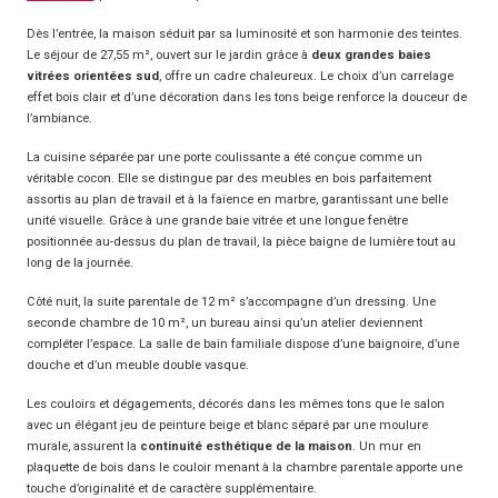
Dès l’entrée, la maison séduit par sa luminosité et son harmonie des teintes.
Le séjour de 27,55 m², ouvert sur le jardin grâce à
deux grandes baies
vitrées orientées sud
, offre un cadre chaleureux. Le choix d’un carrelage
effet bois clair et d’une décoration dans les tons beige renforce la douceur de
l’ambiance.
La cuisine séparée par une porte coulissante a été conçue comme un
véritable cocon. Elle se distingue par des meubles en bois parfaitement
assortis au plan de travail et à la faïence en marbre, garantissant une belle
unité visuelle. Grâce à une grande baie vitrée et une longue fenêtre
positionnée au-dessus du plan de travail, la pièce baigne de lumière tout au
long de la journée.
Côté nuit, la suite parentale de 12 m² s’accompagne d’un dressing. Une
seconde chambre de 10 m², un bureau ainsi qu’un atelier deviennent
compléter l’espace. La salle de bain familiale dispose d’une baignoire, d’une
douche et d’un meuble double vasque.
Les couloirs et dégagements, décorés dans les mêmes tons que le salon
avec un élégant jeu de peinture beige et blanc séparé par une moulure
murale, assurent la
continuité esthétique de la maison
. Un mur en
plaquette de bois dans le couloir menant à la chambre parentale apporte une
touche d’originalité et de caractère supplémentaire.