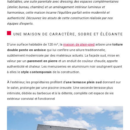
habitables, une suite parentale avec dressing, des espaces complémentaires
(atelier, bureau, chambre) et un aménagement intérieur lumineux et
harmonieux, cette maison incarne l’équilibre parfait entre modernité et
authenticité. Découvrez les atouts de cette construction réalisée par nos
équipes d’experts.
UNE MAISON DE CARACTÈRE, SOBRE ET ÉLÉGANTE
D’une surface habitable de 120 m², la
maison de plain-pied
arbore une
toiture
double pente en ardoise
qui lui confère une allure traditionnelle,
subtilement modernisée par des matériaux actuels. La façade sud, mise en
valeur par un
parement en pierre
et un enduit de couleur chaude, apporte
authenticité et chaleur. Les menuiseries en aluminium noir soulignent quant
à elles le
style contemporain
de la construction.
À l’extérieur, les propriétaires profitent d’
une terrasse plein sud
donnant sur
le salon, prolongée par une piscine creusée. Une seconde terrasse plus
intimiste, dédiée au barbecue et à la détente, complète cet espace de vie
extérieur convivial et fonctionnel