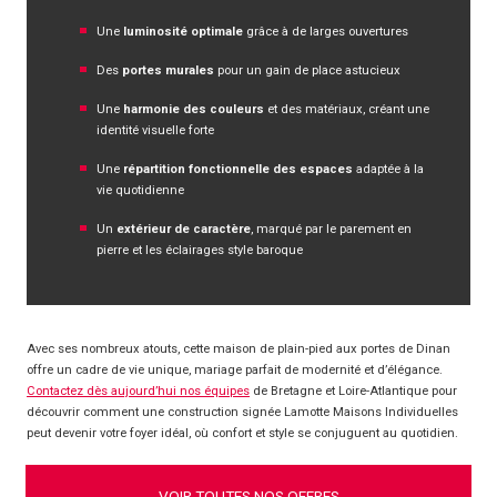
Une
luminosité optimale
grâce à de larges ouvertures
Des
portes murales
pour un gain de place astucieux
Une
harmonie des couleurs
et des matériaux, créant une
identité visuelle forte
Une
répartition fonctionnelle des espaces
adaptée à la
vie quotidienne
Un
extérieur de caractère
, marqué par le parement en
pierre et les éclairages style baroque
Avec ses nombreux atouts, cette maison de plain-pied aux portes de Dinan
offre un cadre de vie unique, mariage parfait de modernité et d’élégance.
Contactez dès aujourd’hui nos équipes
de Bretagne et Loire-Atlantique pour
découvrir comment une construction signée Lamotte Maisons Individuelles
peut devenir votre foyer idéal, où confort et style se conjuguent au quotidien.
VOIR TOUTES NOS OFFRES