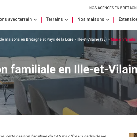
NOS AGENCES EN BRETAGN
ons avec terrain
Terrains
Nos maisons
Extension
 de maisons en Bretagne et Pays de la Loire
>
Ille-et-Vilaine (35)
>
Maison familia
 familiale en Ille-et-Vilai
ine, cette maison familiale de 145 m² offre un cadre de vie