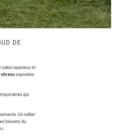
SUD DE
n salon spacieux et
 vitrées
exposées
ntemporaines qui
pements. Un cellier
es besoins du
u.