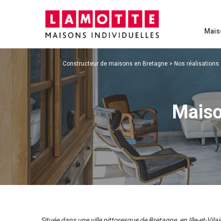
Mais
Constructeur de maisons en Bretagne
>
Nos réalisations
Maison
Située dans une ville pittoresque de Bretagne, en Ille-et-Vila