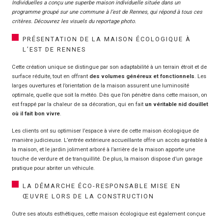
Individuelles a conçu une superbe maison individuelle située dans un
programme groupé sur une commune à l’est de Rennes, qui répond à tous ces
critères. Découvrez les visuels du reportage photo.
PRÉSENTATION DE LA MAISON ÉCOLOGIQUE À
L’EST DE RENNES
Cette création unique se distingue par son adaptabilité à un terrain étroit et de
surface réduite, tout en offrant
des volumes généreux et fonctionnels
. Les
larges ouvertures et l’orientation de la maison assurent une luminosité
optimale, quelle que soit la météo. Dès que l’on pénètre dans cette maison, on
est frappé par la chaleur de sa décoration, qui en fait
un véritable nid douillet
où il fait bon vivre
.
Les clients ont su optimiser l’espace à vivre de cette maison écologique de
manière judicieuse. L’entrée extérieure accueillante offre un accès agréable à
la maison, et le jardin joliment arboré à l’arrière de la maison apporte une
touche de verdure et de tranquillité. De plus, la maison dispose d’un garage
pratique pour abriter un véhicule.
LA DÉMARCHE ÉCO-RESPONSABLE MISE EN
ŒUVRE LORS DE LA CONSTRUCTION
Outre ses atouts esthétiques, cette maison écologique est également conçue