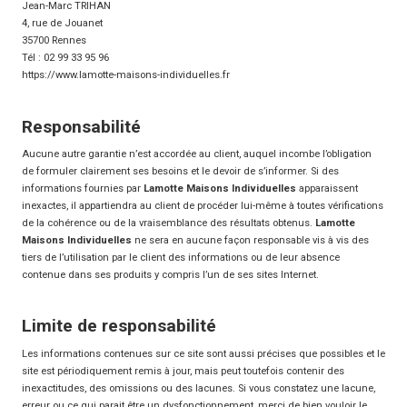
Jean-Marc TRIHAN
4, rue de Jouanet
35700 Rennes
Tél : 02 99 33 95 96
https://www.lamotte-maisons-individuelles.fr
Responsabilité
Aucune autre garantie n’est accordée au client, auquel incombe l’obligation
de formuler clairement ses besoins et le devoir de s’informer. Si des
informations fournies par
Lamotte Maisons Individuelles
apparaissent
inexactes, il appartiendra au client de procéder lui-même à toutes vérifications
de la cohérence ou de la vraisemblance des résultats obtenus.
Lamotte
Maisons Individuelles
ne sera en aucune façon responsable vis à vis des
tiers de l’utilisation par le client des informations ou de leur absence
contenue dans ses produits y compris l’un de ses sites Internet.
Limite de responsabilité
Les informations contenues sur ce site sont aussi précises que possibles et le
site est périodiquement remis à jour, mais peut toutefois contenir des
inexactitudes, des omissions ou des lacunes. Si vous constatez une lacune,
erreur ou ce qui parait être un dysfonctionnement, merci de bien vouloir le