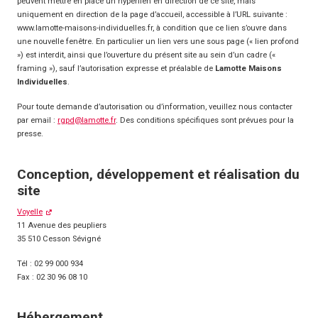
peuvent mettre en place un hyperlien en direction de ce site, mais
uniquement en direction de la page d’accueil, accessible à l’URL suivante :
www.lamotte-maisons-individuelles.fr, à condition que ce lien s’ouvre dans
une nouvelle fenêtre. En particulier un lien vers une sous page (« lien profond
») est interdit, ainsi que l’ouverture du présent site au sein d’un cadre («
framing »), sauf l’autorisation expresse et préalable de
Lamotte Maisons
Individuelles
.
Pour toute demande d’autorisation ou d’information, veuillez nous contacter
par email :
rgpd@lamotte.fr
. Des conditions spécifiques sont prévues pour la
presse.
Conception, développement et réalisation du
site
Voyelle
11 Avenue des peupliers
35 510 Cesson Sévigné
Tél : 02 99 000 934
Fax : 02 30 96 08 10
Hébergement