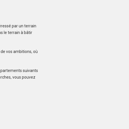
ressé par un terrain
LANDÉVANT (56690)
le terrain à bâtir
Terrain à Landévant de
400 m²
98 000 €
r de vos ambitions, où
départements suivants
cherches, vous pouvez
LOCOAL-MENDON
(56550)
Terrain à Locoal-
Mendon de 600 m²
109 000 €