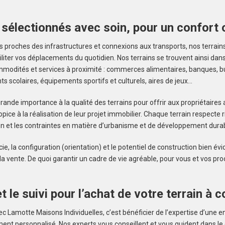
 sélectionnés avec soin, pour un confort 
 proches des infrastructures et connexions aux transports, nos terrains 
iliter vos déplacements du quotidien. Nos terrains se trouvent ainsi dan
mmodités et services à proximité : commerces alimentaires, banques, b
s scolaires, équipements sportifs et culturels, aires de jeux…
ande importance à la qualité des terrains pour offrir aux propriétaires
opice à la réalisation de leur projet immobilier. Chaque terrain respecte
on et les contraintes en matière d’urbanisme et de développement durab
ficie, la configuration (orientation) et le potentiel de construction bien 
 vente. De quoi garantir un cadre de vie agréable, pour vous et vos pro
t le suivi pour l’achat de votre terrain à c
ec Lamotte Maisons Individuelles, c’est bénéficier de l’expertise d’une e
t personnalisé. Nos experts vous conseillent et vous guident dans le ch