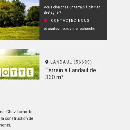
Vous cherchez un terrain à bâtir en
Bretagne ?
CONTACTEZ-NOUS
et confiez-nous votre recherche
LANDAUL (56690)
Terrain à Landaul de
360 m²
76 600 €
agne. Chez Lamotte
 la construction de
correspondant à votre recherche
ements.