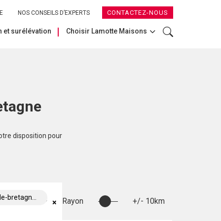
CONTACTEZ-NOUS
E
NOS CONSEILS D’EXPERTS
 et surélévation
Choisir Lamotte Maisons
etagne
otre disposition pour
retagne (44360)
Rayon
+/- 10km
×