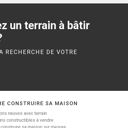
340 m²
19 000 €
 un terrain à bâtir
?
A RECHERCHE DE VOTRE
LANESTER (56600)
Terrain à Lanester de
305 m²
99 900 €
RE CONSTRUIRE SA MAISON
ns neuves avec terrain
ins constructibles à vendre
LIGNOL (56160)
 construire sa maison sur mesure