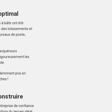
optimal
à bâtir ont été
s des lotissements et
LOCTUDY (29750)
ureaux de poste,
Terrain à Loctudy de
415 m²
75 000 €
 acquéreurs
 rigoureusement les
le.
évidemment pris en
ches !
MERLEVENEZ (56700)
onstruire
Terrain à Merlevenez de
415 m²
ntreprise de confiance
107 000 €
oix du terrain idéal,