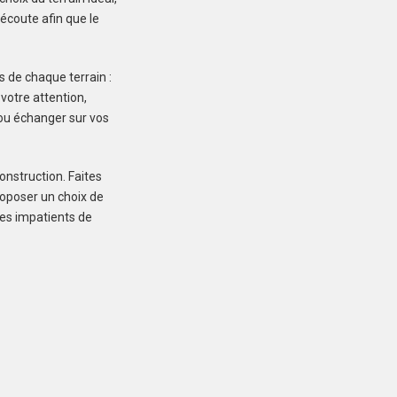
écoute afin que le
s de chaque terrain :
 votre attention,
e ou échanger sur vos
INZINZAC-LOCHRIST
(56650)
Terrain à Inzinzac-
onstruction. Faites
Lochrist de 287 m²
roposer un choix de
mes impatients de
75 900 €
KERGRIST (56300)
Terrain à Kergrist de