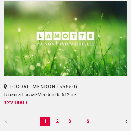
LOCOAL-MENDON (56550)
Terrain à Locoal-Mendon de 612 m²
122 000 €
1
2
3
6
…