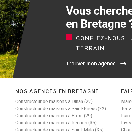
Vous cherchez
en Bretagne 
CONFIEZ-NOUS L
TERRAIN
Trouver mon agence
NOS AGENCES EN BRETAGNE
FAI
Constructeur de maisons à Dinan (22)
Maiso
Constructeur de maisons à Saint-Brieuc (22)
Terra
Constructeur de maisons à Brest (29)
Faire
Constructeur de maisons à Rennes (35)
Inves
Constructeur de maisons à Saint-Malo (35)
Choi