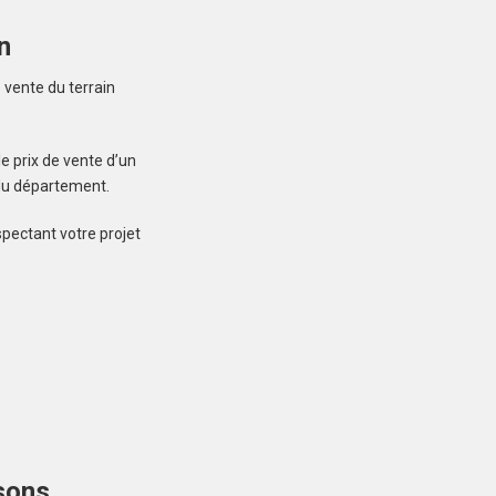
n
Créez une
 vente du terrain
 ne manquez aucun bien correspondant à votre
e prix de vente d’un
recherche
 du département.
spectant votre projet
LOCOAL-MENDON
(56550)
Terrain à Locoal-
Mendon de 600 m²
109 000 €
sons