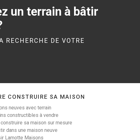
 un terrain à bâtir
?
KERGRIST (56300)
Terrain à Kergrist de
A RECHERCHE DE VOTRE
340 m²
19 000 €
RE CONSTRUIRE SA MAISON
LANESTER (56600)
ns neuves avec terrain
Terrain à Lanester de
ins constructibles à vendre
305 m²
 construire sa maison sur mesure
tir dans une maison neuve
99 900 €
sir Lamotte Maisons