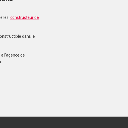
elles,
constructeur de
MERLEVENEZ (56700)
Terrain à Merlevenez de
415 m²
onstructible dans le
107 000 €
 à l’agence de
.
INZINZAC-LOCHRIST
(56650)
Terrain à Inzinzac-
Lochrist de 287 m²
75 900 €