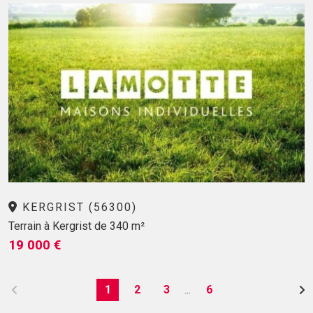
KERGRIST (56300)
Terrain à Kergrist de 340 m²
19 000 €
1
2
3
6
…