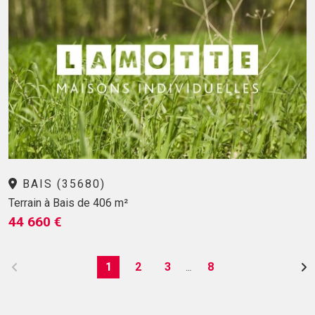
BAIS (35680)
Terrain à Bais de 406 m²
44 660 €
1
2
3
8
…