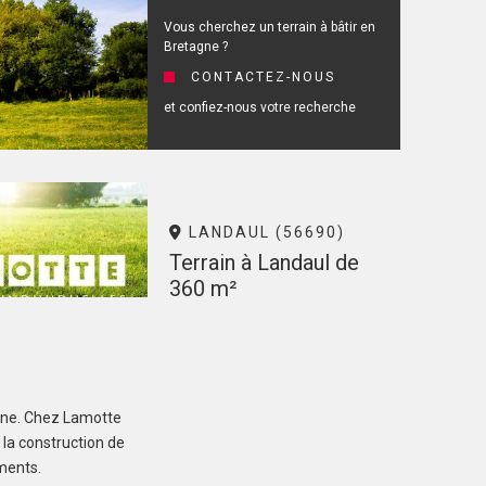
Vous cherchez un terrain à bâtir en
Bretagne ?
CONTACTEZ-NOUS
et confiez-nous votre recherche
LANDAUL (56690)
Terrain à Landaul de
360 m²
76 600 €
agne. Chez Lamotte
 la construction de
correspondant à votre recherche
ements.