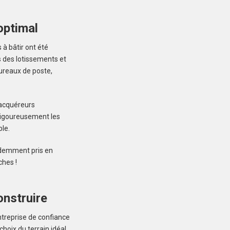
optimal
à bâtir ont été
s des lotissements et
LOCTUDY (29750)
ureaux de poste,
Terrain à Loctudy de
415 m²
75 000 €
 acquéreurs
 rigoureusement les
le.
évidemment pris en
ches !
MERLEVENEZ (56700)
onstruire
Terrain à Merlevenez de
415 m²
ntreprise de confiance
107 000 €
oix du terrain idéal,