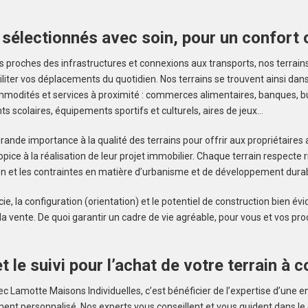
 sélectionnés avec soin, pour un confort 
 proches des infrastructures et connexions aux transports, nos terrains 
iliter vos déplacements du quotidien. Nos terrains se trouvent ainsi dan
mmodités et services à proximité : commerces alimentaires, banques, b
s scolaires, équipements sportifs et culturels, aires de jeux…
ande importance à la qualité des terrains pour offrir aux propriétaires
opice à la réalisation de leur projet immobilier. Chaque terrain respecte
on et les contraintes en matière d’urbanisme et de développement durab
ficie, la configuration (orientation) et le potentiel de construction bien 
 vente. De quoi garantir un cadre de vie agréable, pour vous et vos pro
t le suivi pour l’achat de votre terrain à c
ec Lamotte Maisons Individuelles, c’est bénéficier de l’expertise d’une e
t personnalisé. Nos experts vous conseillent et vous guident dans le ch