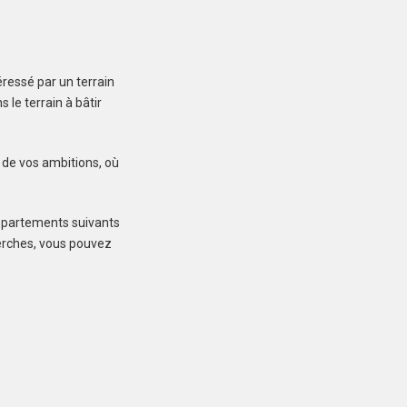
ressé par un terrain
LANDÉVANT (56690)
le terrain à bâtir
Terrain à Landévant de
400 m²
98 000 €
r de vos ambitions, où
départements suivants
cherches, vous pouvez
LOCOAL-MENDON
(56550)
Terrain à Locoal-
Mendon de 600 m²
109 000 €