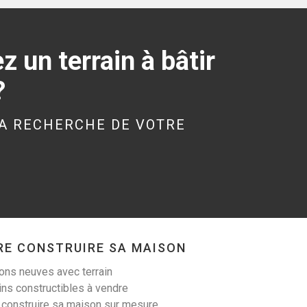
340 m²
19 000 €
 un terrain à bâtir
?
A RECHERCHE DE VOTRE
LANESTER (56600)
Terrain à Lanester de
305 m²
99 900 €
RE CONSTRUIRE SA MAISON
ns neuves avec terrain
ins constructibles à vendre
LIGNOL (56160)
 construire sa maison sur mesure