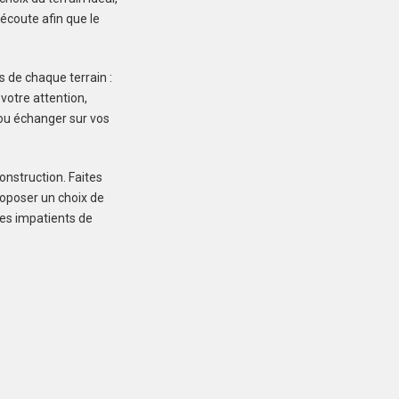
écoute afin que le
s de chaque terrain :
 votre attention,
e ou échanger sur vos
INZINZAC-LOCHRIST
(56650)
Terrain à Inzinzac-
onstruction. Faites
Lochrist de 287 m²
roposer un choix de
mes impatients de
75 900 €
KERGRIST (56300)
Terrain à Kergrist de