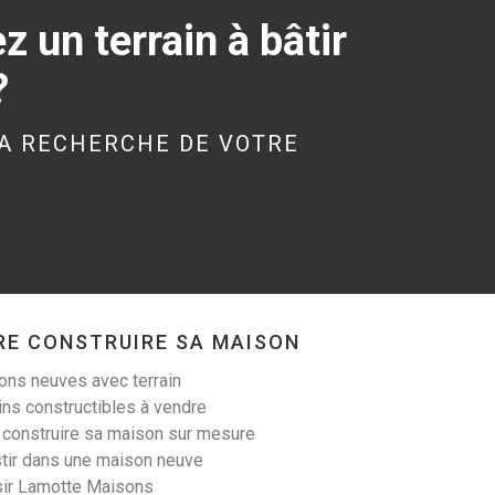
 un terrain à bâtir
?
KERGRIST (56300)
Terrain à Kergrist de
A RECHERCHE DE VOTRE
340 m²
19 000 €
RE CONSTRUIRE SA MAISON
LANESTER (56600)
ns neuves avec terrain
Terrain à Lanester de
ins constructibles à vendre
305 m²
 construire sa maison sur mesure
tir dans une maison neuve
99 900 €
sir Lamotte Maisons