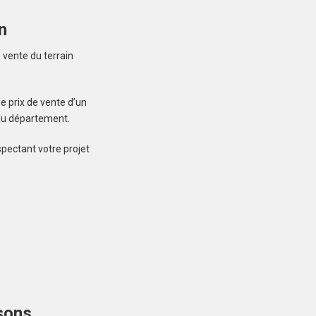
n
Créez une
 vente du terrain
 ne manquez aucun bien correspondant à votre
e prix de vente d’un
recherche
 du département.
spectant votre projet
LOCOAL-MENDON
(56550)
Terrain à Locoal-
Mendon de 600 m²
109 000 €
sons