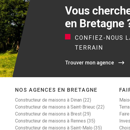
Vous cherchez
en Bretagne 
CONFIEZ-NOUS L
TERRAIN
Trouver mon agence
NOS AGENCES EN BRETAGNE
FAI
Constructeur de maisons à Dinan (22)
Maiso
Constructeur de maisons à Saint-Brieuc (22)
Terra
Constructeur de maisons à Brest (29)
Faire
Constructeur de maisons à Rennes (35)
Inves
Constructeur de maisons à Saint-Malo (35)
Choi