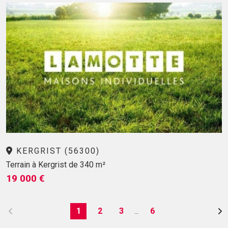
KERGRIST (56300)
Terrain à Kergrist de 340 m²
19 000 €
1
2
3
6
…