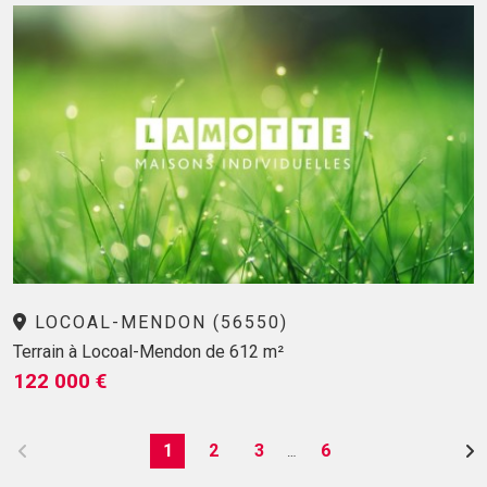
LOCOAL-MENDON (56550)
Terrain à Locoal-Mendon de 612 m²
122 000 €
1
2
3
6
…