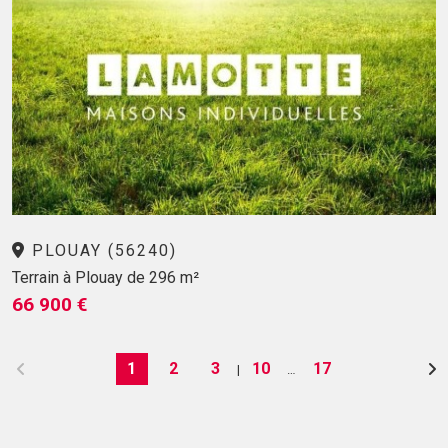
PLOUAY (56240)
Terrain à Plouay de 296 m²
66 900 €
1
2
3
10
17
|
…