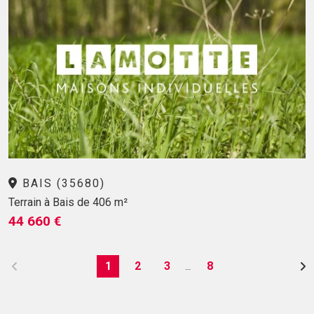
BAIS (35680)
Terrain à Bais de 406 m²
44 660 €
1
2
3
8
…