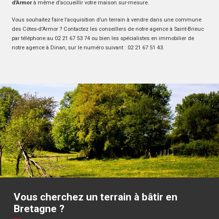
d’Armor
à même d’accueillir votre maison sur-mesure.
Vous souhaitez faire l’acquisition d’un terrain à vendre dans une commune
des Côtes-d’Armor ? Contactez les conseillers de notre agence à Saint-Brieuc
par téléphone au 02 21 67 53 74 ou bien les spécialistes en immobilier de
notre agence à Dinan, sur le numéro suivant : 02 21 67 51 43.
Vous cherchez un terrain à bâtir en
Bretagne ?