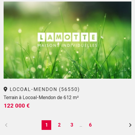
LOCOAL-MENDON (56550)
Terrain à Locoal-Mendon de 612 m²
122 000 €
1
2
3
6
…