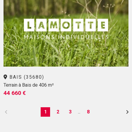
BAIS (35680)
Terrain à Bais de 406 m²
44 660 €
1
2
3
8
…