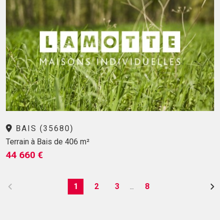
BAIS (35680)
Terrain à Bais de 406 m²
44 660 €
1
2
3
8
…