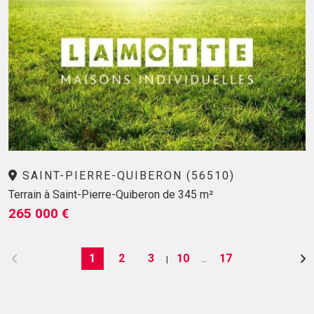
SAINT-PIERRE-QUIBERON (56510)
Terrain à Saint-Pierre-Quiberon de 345 m²
265 000 €
1
2
3
10
17
|
…