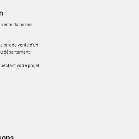
n
Créez une
 vente du terrain
 ne manquez aucun bien correspondant à votre
e prix de vente d’un
recherche
 du département.
spectant votre projet
LOCOAL-MENDON
(56550)
Terrain à Locoal-
Mendon de 600 m²
109 000 €
sons