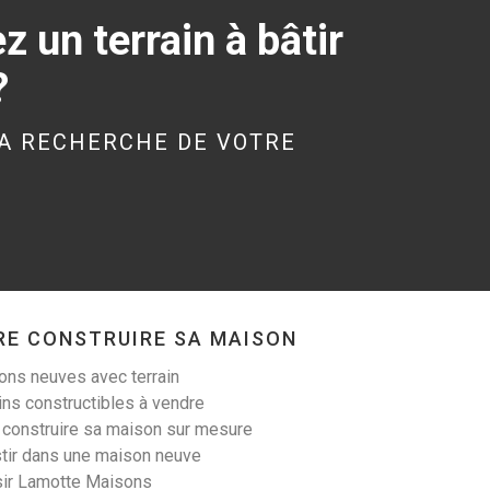
 un terrain à bâtir
?
KERGRIST (56300)
Terrain à Kergrist de
A RECHERCHE DE VOTRE
340 m²
19 000 €
RE CONSTRUIRE SA MAISON
LANESTER (56600)
ns neuves avec terrain
Terrain à Lanester de
ins constructibles à vendre
305 m²
 construire sa maison sur mesure
tir dans une maison neuve
99 900 €
sir Lamotte Maisons