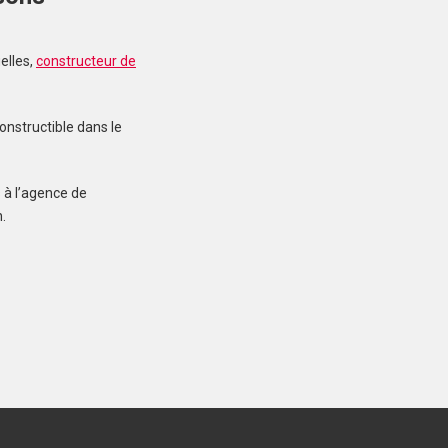
elles,
constructeur de
MERLEVENEZ (56700)
Terrain à Merlevenez de
415 m²
onstructible dans le
107 000 €
 à l’agence de
.
INZINZAC-LOCHRIST
(56650)
Terrain à Inzinzac-
Lochrist de 287 m²
75 900 €