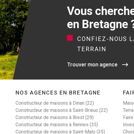
Vous cherchez
en Bretagne 
CONFIEZ-NOUS L
TERRAIN
Trouver mon agence
NOS AGENCES EN BRETAGNE
FAI
Constructeur de maisons à Dinan (22)
Maiso
Constructeur de maisons à Saint-Brieuc (22)
Terra
Constructeur de maisons à Brest (29)
Faire
Constructeur de maisons à Rennes (35)
Inves
Constructeur de maisons à Saint-Malo (35)
Choi