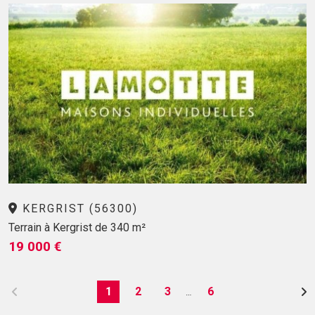
KERGRIST (56300)
Terrain à Kergrist de 340 m²
19 000 €
1
2
3
6
…