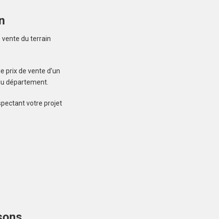
n
Créez une
 vente du terrain
 ne manquez aucun bien correspondant à votre
e prix de vente d’un
recherche
 du département.
spectant votre projet
LOCOAL-MENDON
(56550)
Terrain à Locoal-
Mendon de 600 m²
109 000 €
sons