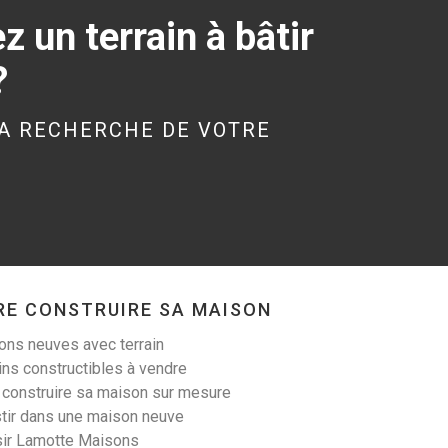
 un terrain à bâtir
?
KERGRIST (56300)
Terrain à Kergrist de
A RECHERCHE DE VOTRE
340 m²
19 000 €
RE CONSTRUIRE SA MAISON
LANESTER (56600)
ns neuves avec terrain
Terrain à Lanester de
ins constructibles à vendre
305 m²
 construire sa maison sur mesure
tir dans une maison neuve
99 900 €
sir Lamotte Maisons