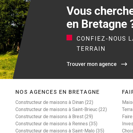
Vous cherchez
en Bretagne 
CONFIEZ-NOUS L
TERRAIN
Trouver mon agence
NOS AGENCES EN BRETAGNE
FAI
Constructeur de maisons à Dinan (22)
Maiso
Constructeur de maisons à Saint-Brieuc (22)
Terra
Constructeur de maisons à Brest (29)
Faire
Constructeur de maisons à Rennes (35)
Inves
Constructeur de maisons à Saint-Malo (35)
Choi