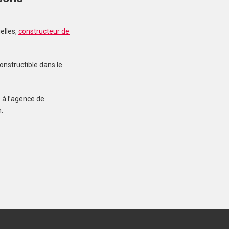
elles,
constructeur de
MERLEVENEZ (56700)
Terrain à Merlevenez de
415 m²
onstructible dans le
107 000 €
 à l’agence de
.
INZINZAC-LOCHRIST
(56650)
Terrain à Inzinzac-
Lochrist de 287 m²
75 900 €