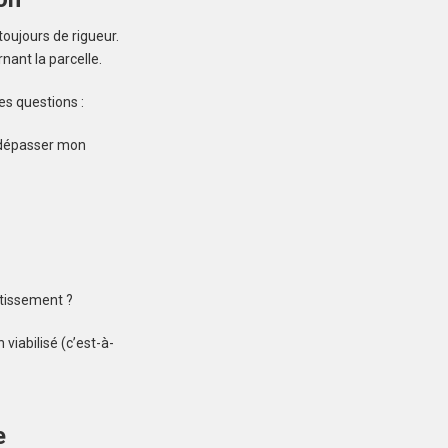
Créez une
toujours de rigueur.
nant la parcelle.
 ne manquez aucun bien correspondant à votre
es questions :
recherche
dépasser mon
DINARD (35800)
Terrain à Dinard de
480 m²
otissement ?
400 000 €
viabilisé (c’est-à-
e