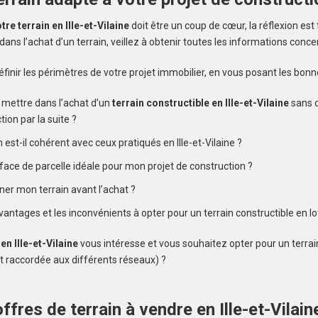
tre terrain en Ille-et-Vilaine
doit être un coup de cœur, la réflexion est 
ans l’achat d’un terrain, veillez à obtenir toutes les informations concer
alerte et
finir les périmètres de votre projet immobilier, en vous posant les bonn
e mettre dans l’achat d’un
terrain constructible en Ille-et-Vilaine
sans 
ion par la suite ?
n est-il cohérent avec ceux pratiqués en Ille-et-Vilaine ?
rface de parcelle idéale pour mon projet de construction ?
rner mon terrain avant l’achat ?
vantages et les inconvénients à opter pour un terrain constructible en l
 en Ille-et-Vilaine
vous intéresse et vous souhaitez opter pour un terrain 
st raccordée aux différents réseaux) ?
ffres de terrain à vendre en Ille-et-Vilain