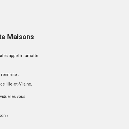
DOL-DE-BRETAGNE
(35120)
Terrain à Dol-de-
Bretagne de 920 m²
100 000 €
otte Maisons
faites appel à Lamotte
LA GOUESNIÈRE
 rennaise ;
(35350)
 l’Ille-et-Vilaine.
Terrain à La Gouesnière
de 347 m²
viduelles vous
102 000 €
son ».