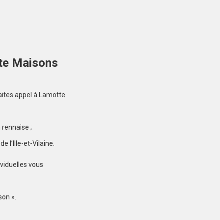
DOL-DE-BRETAGNE
(35120)
Terrain à Dol-de-
Bretagne de 920 m²
100 000 €
otte Maisons
faites appel à Lamotte
LA GOUESNIÈRE
 rennaise ;
(35350)
 l’Ille-et-Vilaine.
Terrain à La Gouesnière
de 347 m²
viduelles vous
102 000 €
son ».