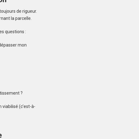
Créez une
toujours de rigueur.
nant la parcelle.
 ne manquez aucun bien correspondant à votre
es questions :
recherche
dépasser mon
DINARD (35800)
Terrain à Dinard de
480 m²
otissement ?
400 000 €
viabilisé (c’est-à-
e