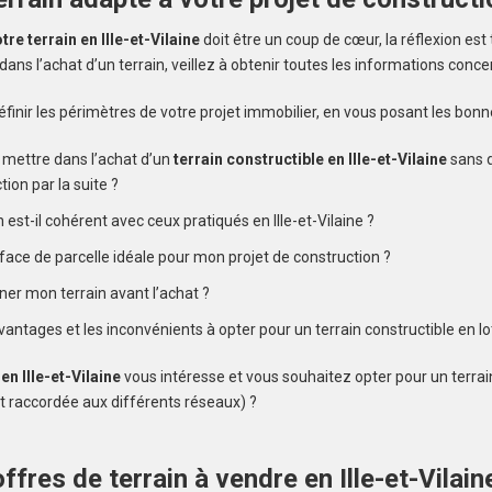
tre terrain en Ille-et-Vilaine
doit être un coup de cœur, la réflexion est 
ans l’achat d’un terrain, veillez à obtenir toutes les informations concer
alerte et
finir les périmètres de votre projet immobilier, en vous posant les bonn
e mettre dans l’achat d’un
terrain constructible en Ille-et-Vilaine
sans 
ion par la suite ?
n est-il cohérent avec ceux pratiqués en Ille-et-Vilaine ?
rface de parcelle idéale pour mon projet de construction ?
rner mon terrain avant l’achat ?
vantages et les inconvénients à opter pour un terrain constructible en l
 en Ille-et-Vilaine
vous intéresse et vous souhaitez opter pour un terrain 
st raccordée aux différents réseaux) ?
ffres de terrain à vendre en Ille-et-Vilain