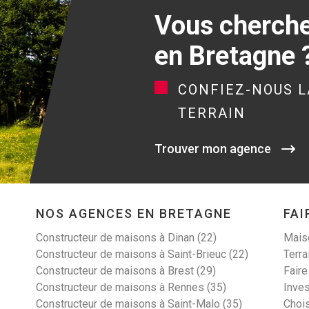
Vous cherchez
en Bretagne 
CONFIEZ-NOUS L
TERRAIN
Trouver mon agence
NOS AGENCES EN BRETAGNE
FAI
Constructeur de maisons à Dinan (22)
Maiso
Constructeur de maisons à Saint-Brieuc (22)
Terra
Constructeur de maisons à Brest (29)
Faire
Constructeur de maisons à Rennes (35)
Inves
Constructeur de maisons à Saint-Malo (35)
Choi