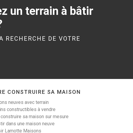
 un terrain à bâtir
?
KERGRIST (56300)
Terrain à Kergrist de
A RECHERCHE DE VOTRE
340 m²
19 000 €
RE CONSTRUIRE SA MAISON
LANESTER (56600)
ns neuves avec terrain
Terrain à Lanester de
ins constructibles à vendre
305 m²
 construire sa maison sur mesure
tir dans une maison neuve
99 900 €
sir Lamotte Maisons