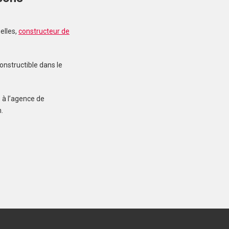
elles,
constructeur de
MERLEVENEZ (56700)
Terrain à Merlevenez de
415 m²
onstructible dans le
107 000 €
 à l’agence de
.
INZINZAC-LOCHRIST
(56650)
Terrain à Inzinzac-
Lochrist de 287 m²
75 900 €