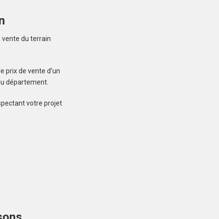
n
Créez une
 vente du terrain
 ne manquez aucun bien correspondant à votre
e prix de vente d’un
recherche
 du département.
spectant votre projet
LOCOAL-MENDON
(56550)
Terrain à Locoal-
Mendon de 600 m²
109 000 €
sons