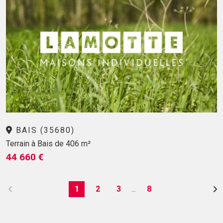
BAIS (35680)
Terrain à Bais de 406 m²
44 660 €
1
2
3
8
…