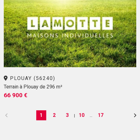
PLOUAY (56240)
Terrain à Plouay de 296 m²
66 900 €
1
2
3
10
17
|
…