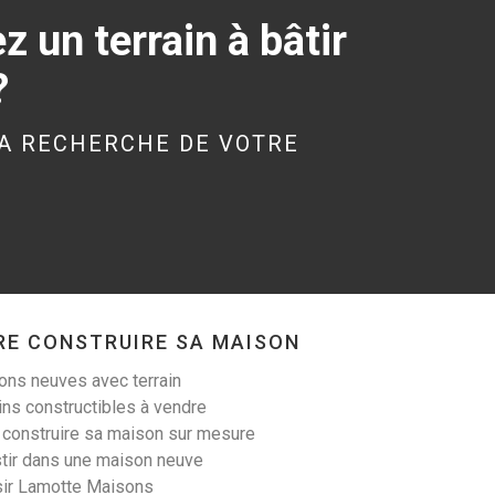
 un terrain à bâtir
?
KERGRIST (56300)
Terrain à Kergrist de
A RECHERCHE DE VOTRE
340 m²
19 000 €
RE CONSTRUIRE SA MAISON
LANESTER (56600)
ns neuves avec terrain
Terrain à Lanester de
ins constructibles à vendre
305 m²
 construire sa maison sur mesure
tir dans une maison neuve
99 900 €
sir Lamotte Maisons