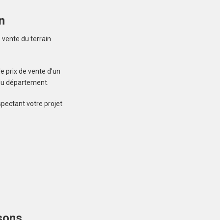
n
Créez une
 vente du terrain
 ne manquez aucun bien correspondant à votre
e prix de vente d’un
recherche
 du département.
spectant votre projet
LOCOAL-MENDON
(56550)
Terrain à Locoal-
Mendon de 600 m²
109 000 €
sons