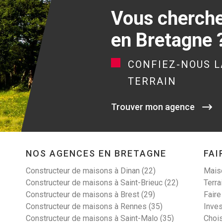
Vous cherchez
en Bretagne 
CONFIEZ-NOUS L
TERRAIN
Trouver mon agence
NOS AGENCES EN BRETAGNE
FAI
Constructeur de maisons à Dinan (22)
Maiso
Constructeur de maisons à Saint-Brieuc (22)
Terra
Constructeur de maisons à Brest (29)
Faire
Constructeur de maisons à Rennes (35)
Inves
Constructeur de maisons à Saint-Malo (35)
Choi