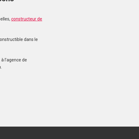
elles,
constructeur de
MERLEVENEZ (56700)
Terrain à Merlevenez de
415 m²
onstructible dans le
107 000 €
 à l’agence de
.
INZINZAC-LOCHRIST
(56650)
Terrain à Inzinzac-
Lochrist de 287 m²
75 900 €