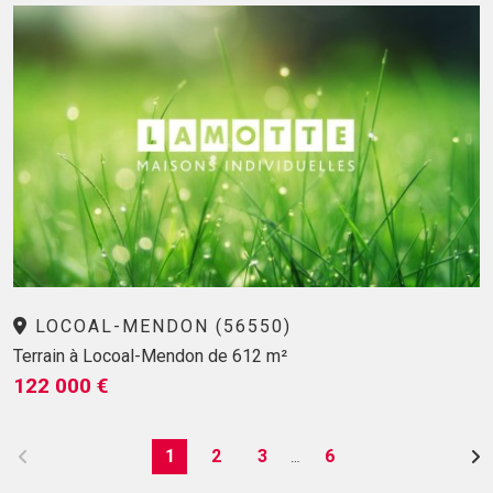
LOCOAL-MENDON (56550)
Terrain à Locoal-Mendon de 612 m²
122 000 €
1
2
3
6
…